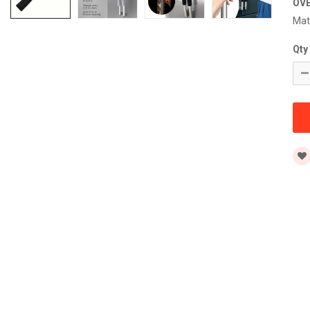
OV
Mat
Qty